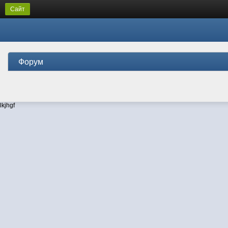
Сайт
Форум
lkjhgf