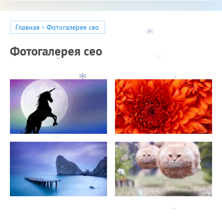
*
*
Главная
Фотогалерея сео
*
Фотогалерея сео
*
*
*
*
*
*
*
*
*
*
*
*
*
*
*
*