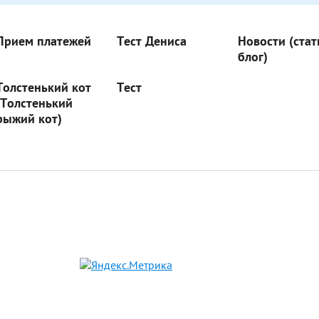
Прием платежей
Тест Дениса
Новости (стат
блог)
Толстенький кот
Тест
(Толстенький
рыжий кот)