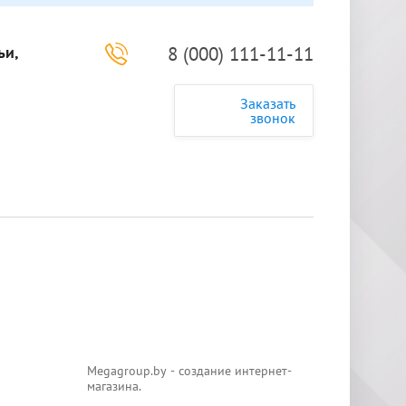
ьи,
8 (000) 111-11-11
Заказать
звонок
Мegagroup.by - создание интернет-
магазина.