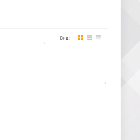
Вид:
*
*
*
*