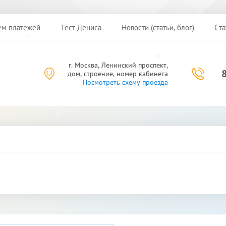
ем платежей
Тест Дениса
Новости (статьи, блог)
Ста
*
г. Москва, Ленинский проспект,
*
дом, строение, номер кабинета
Посмотреть схему проезда
*
*