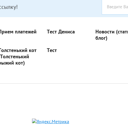
ссылку!
Прием платежей
Тест Дениса
Новости (стат
блог)
Толстенький кот
Тест
(Толстенький
рыжий кот)