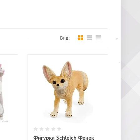
*
Вид:
*
*
*
*
*
*
*
*
*
Фигурка Schleich Фенек