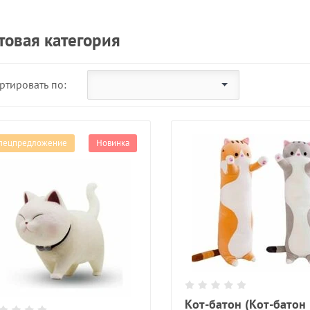
товая категория
ртировать по:
пецпредложение
Новинка
*
*
Кот-батон (Кот-батон