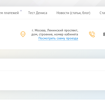
*
ем платежей
Тест Дениса
Новости (статьи, блог)
Ста
*
г. Москва, Ленинский проспект,
дом, строение, номер кабинета
Посмотреть схему проезда
*
*
*