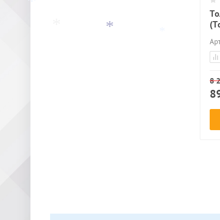
То
*
(Т
Арт
*
8 
8