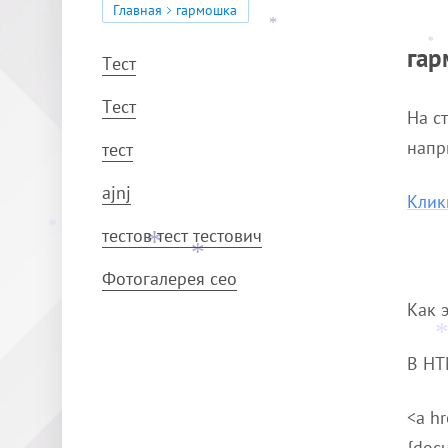
Главная
гармошка
*
*
гар
*
Тест
Тест
На с
напр
тест
ajnj
Клик
тестов тест тестович
*
*
*
Фотогалерея сео
Как 
В HT
<a hr
{docu