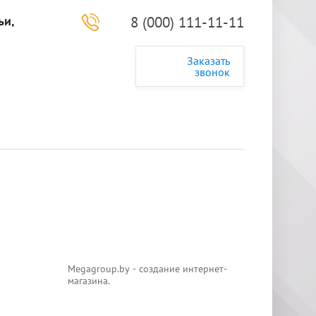
ьи,
8 (000) 111-11-11
Заказать
звонок
Мegagroup.by - создание интернет-
магазина.