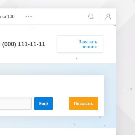
тьи 100
*
*
Заказать
8 (000) 111-11-11
звонок
*
*
*
Ещё
Показать
*
*
*
*