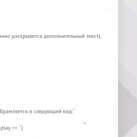
*
*
вниз раскрывется дополнительный текст),
*
*
обрамляется в следующий код:
*
lay == '')
*