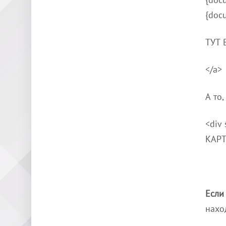
{docu
ТУТ 
</a>
А то,
<div
КАРТ
Если
нахо