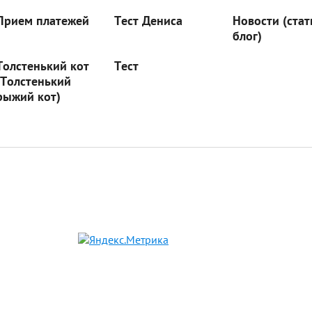
Прием платежей
Тест Дениса
Новости (стат
блог)
Толстенький кот
Тест
(Толстенький
рыжий кот)