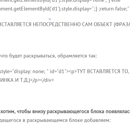
ment.getElementById('d1').style.display='';} ;return false;
*
ВСТАВЛЯЕТСЯ НЕПОСРЕДСТВЕННО САМ ОБЪЕКТ (ФРАЗА,
*
 что будет раскрываться, обрамляется так:
 style="display: none; " id="d1"><p>ТУТ ВСТАВЛЯЕТСЯ 
ИНКА И Т.Д.)</p></div>
 хотим, чтобы внизу раскрывающегося блока появлялас
дящегося в раскрывающемся блоке добавляем: