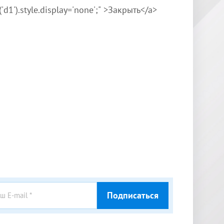
'd1').style.display='none';" >Закрыть</a>
Подписаться