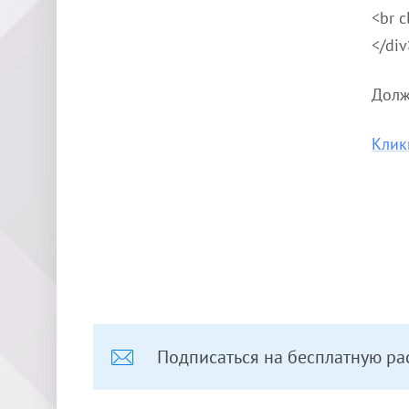
<br c
</div
Долж
Клик
Подписаться на бесплатную ра